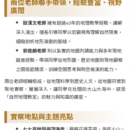
兩位老師聯手帶領，經驗豐富、視野
廣闊
歐漢文老師
擁有超過40年的地理教學經驗，講解
深入淺出，擅長引導同學以宏觀視角理解自然現象，
細緻剖析地形演變的脈絡。
郭俊麟老師
則以紮實的地圖判讀能力與多年現地
踏查經驗，帶領同學從地形圖、歷史地圖到現地觀察
之間搭起橋梁，訓練空間思考與時空推演的能力。
兩位老師相輔相成，從地理科學到歷史人文，從地圖符號到
現地實察，層層深入，讓同學在壯闊的大山大海中，感受
「自然地理教室」的魅力與知識的廣度。
實察地點與主題亮點
七七高地與嶺頂海岸
｜觀察花蓮平原、海底火山、