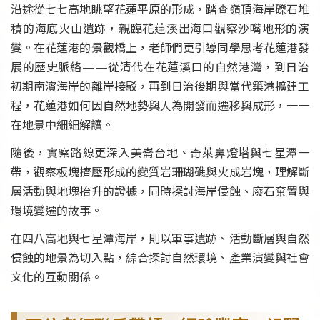
沿途從七七高地眺望花蓮平原的形成，踏查嶺頂海岸礫石堆
積的海底火山遺跡，親臨花蓮溪出海口觀察沙嘴地形的演
變。在花蓮港的景觀橋上，老師們更引導同學思考花蓮港發
展的歷史脈絡——從清代在花蓮溪口的自然港灣，到日治
初期南濱海岸的離岸接駁，再到日治後期與當代築港擴建工
程，花蓮港如何因自然地勢與人為開發而遷移與成形，一一
在地景中細細解讀。
隨後，實察路線更深入美崙台地、奇萊鼻燈塔與七星潭一
帶，觀察板塊擠壓形成的變質岩珊瑚礁與火成岩塊，理解斷
層活動與地塊抬升的證據，同時探討海岸侵蝕、廢石棄置與
環境變遷的故事。
在四八高地與七星潭海岸，則以軍事遺跡、活動斷層與自然
侵蝕的地景為切入點，綜合探討自然環境、產業演變與社會
文化的互動關係。