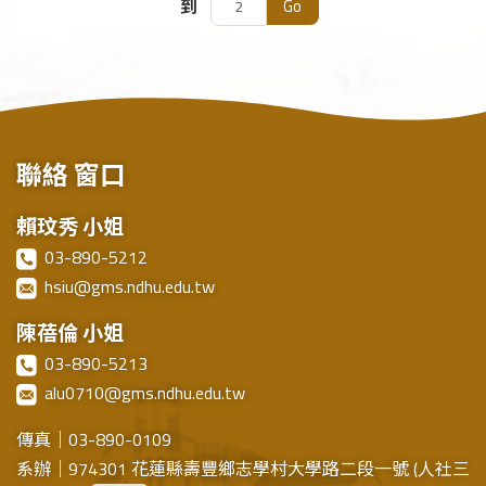
Go
到
聯絡
窗口
賴玟秀 小姐
03-890-5212
hsiu@gms.ndhu.edu.tw
陳蓓倫 小姐
03-890-5213
alu0710@gms.ndhu.edu.tw
傳真｜03-890-0109
系辦｜974301 花蓮縣壽豐鄉志學村大學路二段一號 (人社三