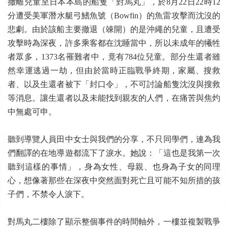
撤離兒童至日本本島的船隻「對馬丸」，於8月22日22時12
分遭受美軍潛水艇弓鰭魚號（Bowfin）的魚雷攻擊而沈沒的
悲劇。由於該船主要撤退（竦開）的是沖繩的兒童，且遭受
攻擊時為深夜，許多乘客都在沈睡當中，所以未成年的犧牲
者眾多，1373名罹難者中，竟有784位兒童。部分生還者雖
然幸運逃過一劫，但由於當時正臨戰爭終期，家屬、搜救
者、以及生還者被下「封口令」，不可討論船隻沈沒與搜救
等消息。讓生還者以及未能找到親友的人們，在痛苦與焦灼
中無處可申。
聽到導覽人員田中女士與我們的分享，不只同學們，連為我
們翻譯的在地導遊都流下了淚水。她說：「這也是我第一次
聽到這樣的事情」，身為女性、母親、也身為子女的同理
心，想像著那些在深夜中突然面對死亡且可能不知所措的孩
子們，不禁令人淚下。
對馬丸二樓除了顯示整個事件的時間軸外，一樓並複製戰爭