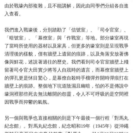
由於戰壕內部複雜，且不能講解，因此由同學們分組各自進
入查看。
我們進入戰壕後，分別踏勘了「信號室」、「司令官室」、
「暗號室」、「幕僚室」與「作戰室」等地。部分壕室再現
了當時所使用的器材以及家具，但更多的壕室則是呈現戰爭
清理後的樣貌，僅有牆壁上遺留的痕跡，以及角落安放著佛
像與鮮花，述說著過往的歷史。我們看到司令官室牆壁上殘
留著司令官大田實少將等人自戕時的遺言，而幕僚室牆壁上
的彈孔更是怵目驚心，是幕僚自殺時手榴彈炸開時彈痕打在
牆壁上的痕跡。整個地下坑道陰濕且幽暗，怕的不是傳說中
壕洞裡那些死去無法離開的怨靈，令人不可呼吸的是空間裡
因戰爭而抑鬱的氣氛。
另一個與戰爭也直接相關的則是下午最後一個行程「對馬丸
紀念館」。對馬丸紀念館，紀念昭和19年（1945年）從沖繩