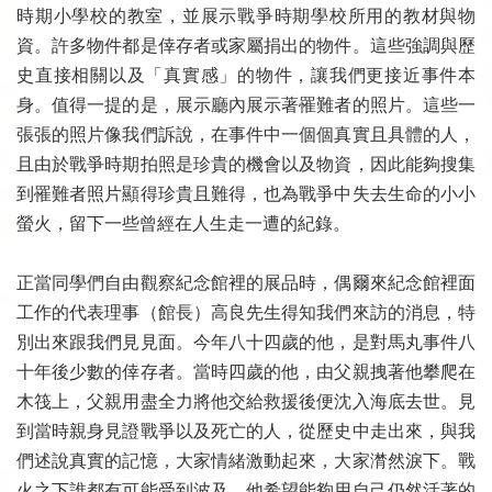
時期小學校的教室，並展示戰爭時期學校所用的教材與物
資。許多物件都是倖存者或家屬捐出的物件。這些強調與歷
史直接相關以及「真實感」的物件，讓我們更接近事件本
身。值得一提的是，展示廳內展示著罹難者的照片。這些一
張張的照片像我們訴說，在事件中一個個真實且具體的人，
且由於戰爭時期拍照是珍貴的機會以及物資，因此能夠搜集
到罹難者照片顯得珍貴且難得，也為戰爭中失去生命的小小
螢火，留下一些曾經在人生走一遭的紀錄。
正當同學們自由觀察紀念館裡的展品時，偶爾來紀念館裡面
工作的代表理事（館長）高良先生得知我們來訪的消息，特
別出來跟我們見見面。今年八十四歲的他，是對馬丸事件八
十年後少數的倖存者。當時四歲的他，由父親拽著他攀爬在
木筏上，父親用盡全力將他交給救援後便沈入海底去世。見
到當時親身見證戰爭以及死亡的人，從歷史中走出來，與我
們述說真實的記憶，大家情緒激動起來，大家潸然淚下。戰
火之下誰都有可能受到波及，他希望能夠用自己仍然活著的