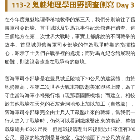
113-2 鬼魅地理學田野調查側寫 Day 3
在今年度鬼魅地理學移地教學的第三天，我們分別前往了舊
海軍司令部壕、首里城以及對馬丸事件紀念館進行踏查。這
三個地方在第二次世界大戰時，事實上都訴說的不同戰爭的
故事。首里城與舊海軍司令部壕的作為戰爭時期的指揮核
心，昭示了士兵們在戰爭裡的處境；而對馬丸紀念館展現的
船難，則述說著孩童在戰爭時的處境。
舊海軍司令部壕是在豊見城丘陵地下20公尺的建築體，由於
地勢較高，在第二次世界大戰末期設想美軍即將上陸，為了
守住當時海軍小祿飛行場（現那霸國際機場）而建立。相較
於其他戰壕在天然的石灰岩洞地形上加以加工（自然壕），
舊海軍司令部壕完全由士兵人工敲鑿出來的戰壕，當我們一
行人進入了戰壕時，仍然可以看到鐵鍬鑿出來的痕跡。整個
戰壕總共450公尺長，但是戰後清理出來後開放出來僅有300
公尺。最深的地方則是幕僚室，位於地面下25公尺的深處。