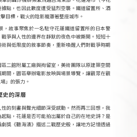
要據點，也因此數度遭受猛烈空襲。鐵道留置所、酒
攻擊目標，戰火的陰影籠罩著整座城市。
景，故事聚焦於一名駐守花蓮鐵道留置所的日本警
，戰爭與人性的邊界在靜默的夜色中被撕開。短短十
美術與低限度的敘事節奏，重新喚醒人們對戰爭時期
園區二館附屬工廠與拘留室，美術團隊以原建築空間
展期間，園區舉辦電影放映與場景導覽，讓觀眾在觀
現場」的張力。
歷史的深層
人性的刻畫與聲光細節深受感動。然而再三回想，我
為起點，花蓮是否可能拍出屬於自己的在地史詩？是
編劇獎《聽海湧》描述二戰歷史般，讓地方記憶透過