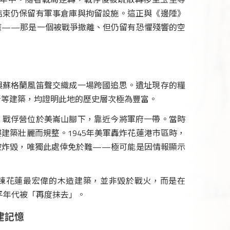
結束仍保留有軍事倉庫與拘留設施。這正與《邊陲》
應——那是一個被戰爭撤離、但仍留有恐懼殘響的空
與蘇格蘭風笛聲交織成一場跨國追思。遺址現存的糧
所等建築，均證明此地的歷史層次極為豐富。
，戰俘營位於美崙山腳下，靠近今將軍府一帶。當時
建築壯麗而規整。1945年美軍轟炸花蓮港市區時，
被炸毀，唯獨此處倖免於難——極可能是因情報顯示
棟花蓮最宏偉的木造建築，並非毀於戰火，而是在
和平年代被「再度抹去」。
建記憶