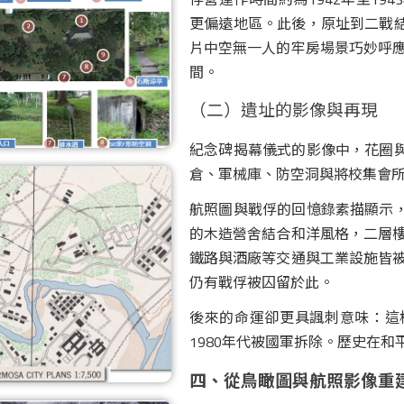
更偏遠地區。此後，原址到二戰
片中空無一人的牢房場景巧妙呼
間。
（二）遺址的影像與再現
紀念碑揭幕儀式的影像中，花圈
倉、軍械庫、防空洞與將校集會
航照圖與戰俘的回憶錄素描顯示
的木造營舍結合和洋風格，二層樓
鐵路與酒廠等交通與工業設施皆
仍有戰俘被囚留於此。
後來的命運卻更具諷刺意味：這
1980年代被國軍拆除。歷史在
四、從鳥瞰圖與航照影像重