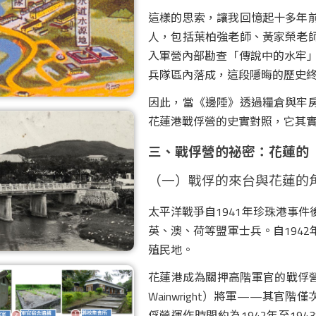
這樣的思索，讓我回憶起十多年
人，包括葉柏強老師、黃家榮老
入軍營內部勘查「傳說中的水牢」
兵隊區內落成，這段隱晦的歷史
因此，當《邊陲》透過糧倉與牢
花蓮港戰俘營的史實對照，它其
三、戰俘營的祕密：花蓮的
（一）戰俘的來台與花蓮的
太平洋戰爭自1941年珍珠港事
英、澳、荷等盟軍士兵。自194
殖民地。
花蓮港成為關押高階軍官的戰俘營所
Wainwright）將軍——其
俘營運作時間約為1942年至1