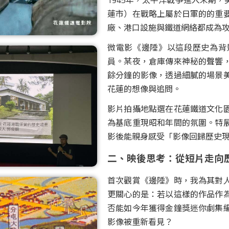
蓮市）在戰略上屬於日軍的的重
廠、港口設施與鐵道網絡都成為
微電影《邊陲》以這段歷史為背
員。某夜，倉庫傳來神秘的聲響
餘分鐘的影像，透過細膩的場景
花蓮的想像與追問。
影片拍攝地點選在花蓮鐵道文化
為基底重現昭和年間的氛圍。特
影後能親身感受「影像回歸歷史
二、映後思考：從短片走向
首次觀賞《邊陲》時，我為其對
更關心的是：若以這樣的作品作
否能如今年獲得金鐘獎迷你劇集
影像被重新看見？