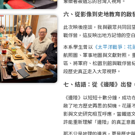
象徵著被遺忘的台灣人視角。
六、從影像到史地教育的啟
此次映後座談，我與觀眾共同回
戰俘營，這反映出地方記憶的空
本系學生曾以
《
太平洋戰爭：花
航照圖、軍事地圖與文獻對照，
區、將軍府、松園別館與戰俘營
段歷史真正走入大眾視野。
七、結語：從《邊陲》出發
《邊陲》以短短十數分鐘，成功
啟了地方歷史再思的契機。花蓮
影與文史研究相互呼應，當鐵道
許能重新理解「邊陲」的真正意
那不只是地理的邊界，更是歷史