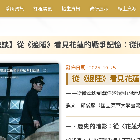
系所資訊
課程規劃
招生資訊
教研展示
線上資源
座談】從《邊陲》看見花蓮的戰爭記憶：從
發佈日期 :
2025-10-25
從《邊陲》看見花蓮
——從微電影到戰俘營遺址的歷
撰文｜郭俊麟（國立東華大學臺
一、歷史的暗影：從〈花蓮
1945年，太平洋戰爭進入末期