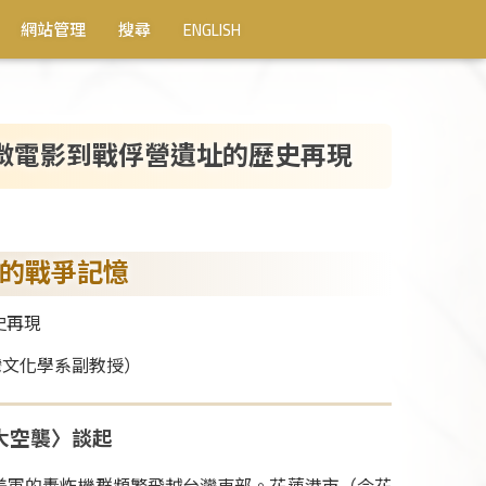
網站管理
搜尋
ENGLISH
微電影到戰俘營遺址的歷史再現
的戰爭記憶
史再現
灣文化學系副教授）
大空襲〉談起
，美軍的轟炸機群頻繁飛越台灣東部。花蓮港市（今花