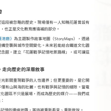
發
望這段被忽略的歷史。現場僅有一人知曉花蓮曾設有
白，也正是文化教育應填補的部分。
蓮港廳
》
為主題製作故事地圖（StoryMaps），透過
重構空襲與城市空間變化。未來若能結合鐵道文化園
紀念館，建立「花蓮戰爭記憶地景路線」，或可讓這
，走向歷史的深層敘事
在光影間重現戰爭的人性邊界；但更重要的，是它開
不僅有山與海的壯麗，也有戰爭與記憶的縫隙。當電
文化園區不只是展場，而成為歷史的媒介——我們或
義：
與記憶的邊緣地帶，等待被重新看見、重新敘說。