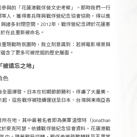
前參與的「花蓮港戰俘營文史考察」。那時我們一行
師等人，獲得憲兵隊與戰俘營紀念協會協助，得以進
與諸多封閉空間。2012年，戰俘營紀念碑於花蓮憲
終於在此重新被命名。
房重現戰時氛圍時，我立刻意識到：若將電影場景與
實蘊含了更多可被挖掘的歷史層面。
「被遺忘之地」
角色
件後全面爆發。日本在初期節節勝利，俘虜了大量美、
2年起，這些戰俘被陸續運送至日本、台灣與東南亞各
在地，其中最著名者即為美軍溫懷特（Jonathan
官階僅次於麥克阿瑟。依據戰俘營紀念協會資料，花蓮港戰
943年中。隨著戰局逆轉，戰俘後被疏散轉移至玉里等