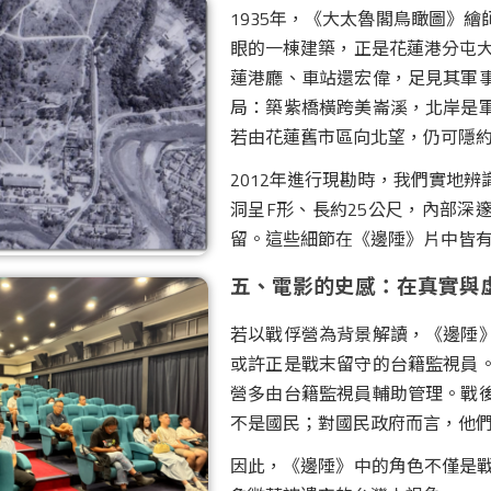
1935年，《大太魯閣鳥瞰圖》
眼的一棟建築，正是花蓮港分屯
蓮港廳、車站還宏偉，足見其軍
局：築紫橋橫跨美崙溪，北岸是
若由花蓮舊市區向北望，仍可隱
2012年進行現勘時，我們實地
洞呈F形、長約25公尺，內部深
留。這些細節在《邊陲》片中皆
五、電影的史感：在真實與
若以戰俘營為背景解讀，《邊陲
或許正是戰末留守的台籍監視員
營多由台籍監視員輔助管理。戰
不是國民；對國民政府而言，他
因此，《邊陲》中的角色不僅是