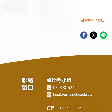
瀏覽數:
2634
聯絡
賴玟秀 小姐
窗口
03-890-5212
hsiu@gms.ndhu.edu.tw
傳真｜03-890-0109