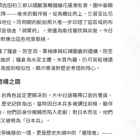
繪師吉田初三郎以細膩筆觸描繪花蓮港街景。圖中最顯
大隊——後來的戰俘營。從鳥瞰比例上，它甚至比花
事地位。同時期的航拍照片進一步印證了這區域的布
軍官宿舍「將軍府」，旁邊為衛戍醫院與兵營。今日
約對應出這些地景脈絡。
辨識了糧倉、防空洞、軍械庫與紅磚圍牆的遺構。防空
邃曲折；糧倉為水泥主體、木質內牆，仍可見稻穗遺
有高度的相似性，顯示導演對歷史考證的用心。
虛構之間
》的角色設定更顯深刻。片中日語略帶口音的警員，
。歷史記錄指出，當時因日本兵多被調往前線，戰俘
後，他們因身份模糊而陷入悲劇：對日本而言，他們
們又被視為「日本兵」。
戰爭機器的一環，更是歷史夾縫中的「邊陲者」——