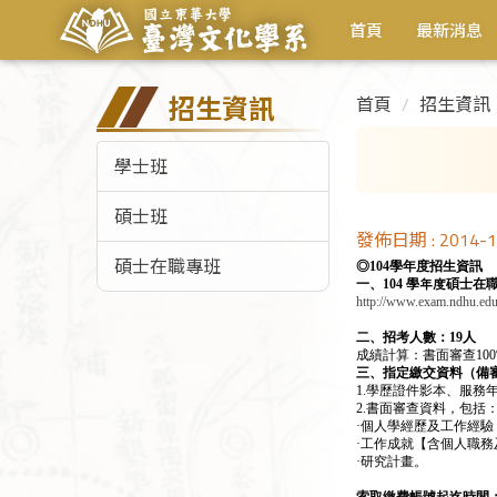
首頁
最新消息
招生資訊
首頁
招生資訊
學士班
碩士班
發佈日期 :
2014-1
碩士在職專班
◎104學年度招生資訊
一、104 學年度碩士
http://www.exam.ndhu.edu
二、招考人數：19人
成績計算：書面審查10
三、指定繳交資料（備
1.學歷證件影本、服務
2.書面審查資料，包括
·個人學經歷及工作經
·工作成就【含個人職
·研究計畫。
索取繳費帳號起迄時間