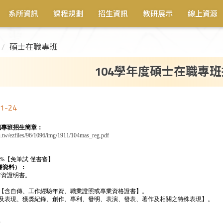
系所資訊
課程規劃
招生資訊
教研展示
線上資源
碩士在職專班
104學年度碩士在職專
1-24
在職專班招生簡章：
.tw/ezfiles/96/1096/img/1911/104mas_reg.pdf
0%【免筆試 僅書審】
審資料）：
年資證明書。
：
驗【含自傳、工作經驗年資、職業證照或專業資格證書】。
務及表現、獲獎紀錄、創作、專利、發明、表演、發表、著作及相關之特殊表現】。
：