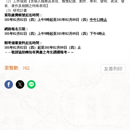
（2）工作成就【含個人職務及表現、獲獎紀錄、創作、專利、發明、表演、發
表、著作及相關之特殊表現】
（3）研究計畫
索取繳費帳號起迄時間：
101
年02
月02
日（四）上午
9
時起至
101
年
02
月09
日（四）
中午
12
時止
網路報名日期：
101
年02
月02
日（四）上午
9
時起至
101
年
02
月09
日（四）下午
4
時止
郵寄備審資料起迄時間：
101
年02
月02
日（四）起至
101
年
02
月09
日（四）止
～～
敬請協助轉知有興趣之考生踴躍報考～～
瀏覽數:
782
友善列印