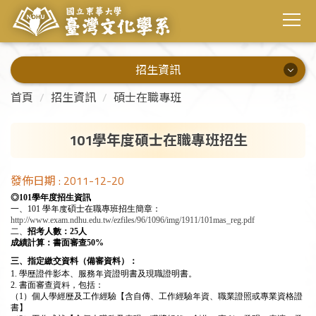
招生資訊
招生資訊
首頁
招生資訊
碩士在職專班
學士班
101學年度碩士在職專班招生
碩士班
發佈日期 :
2011-12-20
碩士在職專班
◎
101學年度
招生資訊
一、
101
學年度碩士在職專班招生簡章：
http://www.exam.ndhu.edu.tw/ezfiles/96/1096/img/1911/101mas_reg.pdf
二、
招考人數：25
人
成績計算：書面審查
50%
三、指定繳交資料（備審資料）：
1. 學歷證件影本、服務年資證明書及現職證明書。
2. 書面審查資料，包括：
（1）個人學經歷及工作經驗【含自傳、工作經驗年資、職業證照或專業資格證
書】