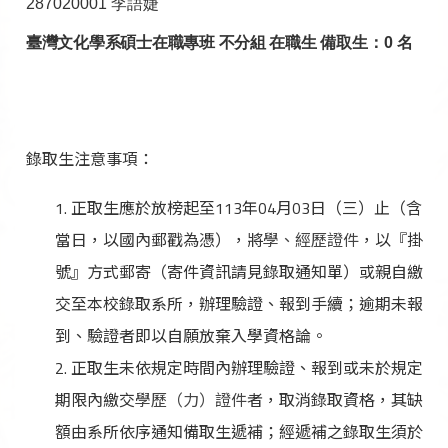
287020001
李語婕
臺灣文化學系碩士在職專班 不分組 在職生 備取生
：0
名
錄取生注意事項：
正取生應於放榜起至113年04月03日（三）止（含
當日，以國內郵戳為憑），將
學、經歷證件
，以『掛
號』方式郵寄（寄件資訊請見錄取通知單）或親自繳
交至本校錄取系所，辦理驗證、報到手續；逾期未報
到、驗證者即以自願放棄入學資格論。
正取生未依規定時間內辦理驗證、報到或未於規定
期限內繳交
學歷（力）證件
者，取消錄取資格，其缺
額由系所依序通知備取生遞補；經遞補之錄取生須於