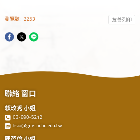
瀏覽數:
2253
友善列印
聯絡
窗口
賴玟秀 小姐
03-890-5212
hsiu@gms.ndhu.edu.tw
陳蓓倫 小姐