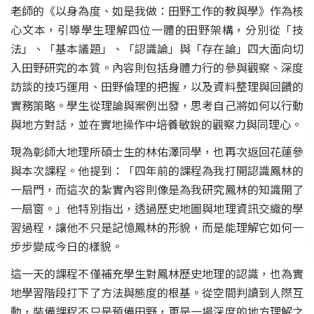
老師的《以身為度、如是我做：田野工作的教與學》作為核
心文本，引導學生理解四位一體的田野架構，分別從「技
法」、「基本議題」、「認識論」與「存在論」四大面向切
入田野研究的本質。內容則包括身體力行的參與觀察、深度
訪談的技巧運用、田野倫理的把握，以及資料整理與回饋的
實務策略。學生從理論與案例出發，思考自己將如何以行動
與地方對話，並在實地操作中培養敏銳的觀察力與同理心。
現為彰師大地理所碩士生的林佑澤同學，也再次返回花蓮參
與本次課程。他提到：「四年前的課程為我打開認識鳳林的
一扇門，而這次的紮實內容則像是為我研究鳳林的知識開了
一扇窗。」他特別指出，透過歷史地圖與地理資訊交織的學
習過程，讓他不只是記憶鳳林的形貌，而是能理解它如何一
步步變成今日的樣貌。
這一天的課程不僅補充學生對鳳林歷史地理的認識，也為實
地學習階段打下了方法與態度的根基。從空間判讀到人際互
動，裝備課程不只是預備田野，更是一場深度的地方理解之