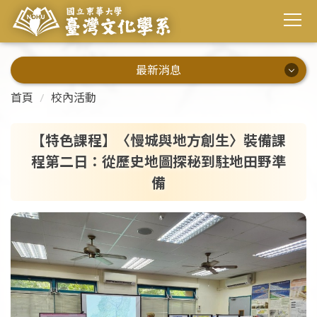
最新消息
最新消息
首頁
校內活動
系所公告
【特色課程】〈慢城與地方創生〉裝備課
程第二日：從歷史地圖探秘到駐地田野準
演講資訊
備
校內活動
校外活動
畢業出路