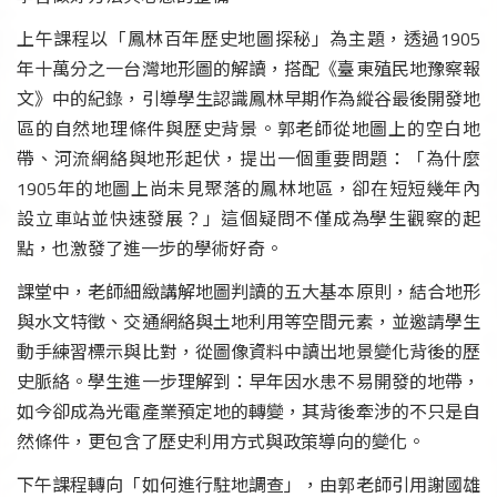
上午課程以「鳳林百年歷史地圖探秘」為主題，透過1905
年十萬分之一台灣地形圖的解讀，搭配《臺東殖民地豫察報
文》中的紀錄，引導學生認識鳳林早期作為縱谷最後開發地
區的自然地理條件與歷史背景。郭老師從地圖上的空白地
帶、河流網絡與地形起伏，提出一個重要問題：「為什麼
1905年的地圖上尚未見聚落的鳳林地區，卻在短短幾年內
設立車站並快速發展？」這個疑問不僅成為學生觀察的起
點，也激發了進一步的學術好奇。
課堂中，老師細緻講解地圖判讀的五大基本原則，結合地形
與水文特徵、交通網絡與土地利用等空間元素，並邀請學生
動手練習標示與比對，從圖像資料中讀出地景變化背後的歷
史脈絡。學生進一步理解到：早年因水患不易開發的地帶，
如今卻成為光電產業預定地的轉變，其背後牽涉的不只是自
然條件，更包含了歷史利用方式與政策導向的變化。
下午課程轉向「如何進行駐地調查」，由郭老師引用謝國雄