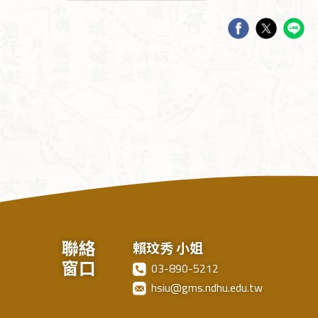
聯絡
賴玟秀 小姐
窗口
03-890-5212
hsiu@gms.ndhu.edu.tw