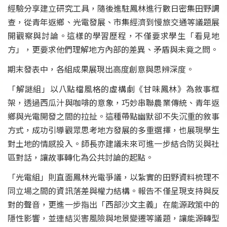
經驗分享建立研究工具，隨後進駐鳳林進行數日密集田野調
查，從青年返鄉、光電發展、市集經濟到慢旅交通等議題展
開觀察與討論。這樣的學習歷程，不僅要求學生「看見地
方」，更要求他們理解地方內部的差異、矛盾與未竟之問。
期末發表中，各組成果展現出高度創意與思辨深度。
「解謎組」以八點檔風格的虛構劇《甘味鳳林》為敘事框
架，透過西瓜汁與咖啡的意象，巧妙串聯農業傳統、青年返
鄉與光電開發之間的拉扯。這種帶點幽默卻不失沉重的敘事
方式，成功引導觀眾思考地方發展的多重選擇，也展現學生
對土地的情感投入。師長亦建議未來可進一步結合防災與社
區對話，讓故事轉化為公共討論的起點。
「光電組」則直面鳳林光電爭議，以紮實的田野資料梳理不
同立場之間的資訊落差與權力結構。報告不僅呈現支持與反
對的聲音，更進一步指出「西部沙文主義」在能源政策中的
隱性影響，並連結災害風險與地景變遷等議題，讓能源轉型