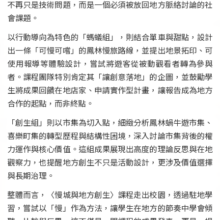
不再只是技術問題，而是一個必須被放回地方脈絡討論的社
會課題。
以行動導向為特色的「螞蟻組」，則結合單車與甜點，設計
出一條「可慢可嚐」的鳳林慢旅路線，並提出地景拓印、可
使用報導等體驗設計，嘗試將遊客從被動觀看者轉為參與
者。課程團隊特別肯定其「讓創意落地」的企圖，並鼓勵學
生將成果回饋在地店家、申請實作型計畫，讓報告成為地方
合作的起點，而非終點。
「創生組」則以市集為切入點，細緻分析鳳林蝸牛遊市集、
喜樂町集的轉型歷程與結構性困境，深入討論市集背後的權
力運作與核心價值。這組成果展現出高度的理論反思與在地
觀察力，也提醒地方創生不只是活動設計，更涉及價值選擇
與長期治理。
整體而言，〈慢城與地方創生〉課程走出校園，透過駐地學
習，嘗試以「慢」作為方法，讓學生在地方的節奏中學會傾